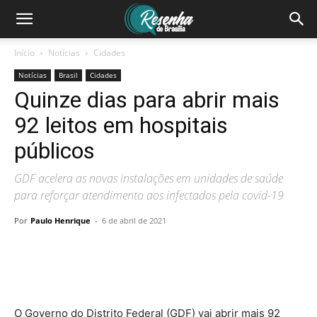
Início
Notícias
Cidades
Notícias
Brasil
Cidades
Quinze dias para abrir mais
92 leitos em hospitais
públicos
GDF acelera as novas instalações em unidades de saúde
para reforçar atendimento aos infectados pela covid-19
Por
Paulo Henrique
-
6 de abril de 2021
O Governo do Distrito Federal (GDF) vai abrir mais 92