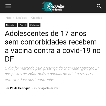
Início
Notícias
Cidades
Notícias
Brasil
Cidades
Adolescentes de 17 anos
sem comorbidades recebem
a vacina contra a covid-19 no
DF
O dia foi marcado pela presença da chamada “geração Z”
nos postos de saúde após a população adulta receber a
primeira dose dos imunizantes
Por
Paulo Henrique
-
25 de agosto de 2021