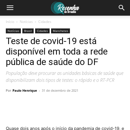
Início
Notícias
Cidades
Notícias
Brasil
Cidades
Manchetes
Teste de covid-19 está
disponível em toda a rede
pública de saúde do DF
População deve procurar as unidades básicas de saúde que
disponibilizam dois tipos de testes: o rápido e o RT-PCR
Por
Paulo Henrique
-
31 de dezembro de 2021
Quase dois anos após o início da pandemia de covid-19, e