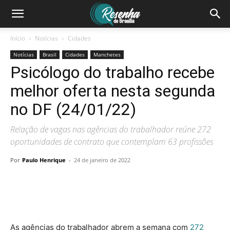
Início
Notícias
Cidades
Notícias
Brasil
Cidades
Manchetes
Psicólogo do trabalho recebe
melhor oferta nesta segunda
no DF (24/01/22)
Relação de vagas nas agências do trabalhador reúne 272
oportunidades de contrato que contemplam 63 profissões
Por
Paulo Henrique
-
24 de janeiro de 2022
As agências do trabalhador abrem a semana com
272