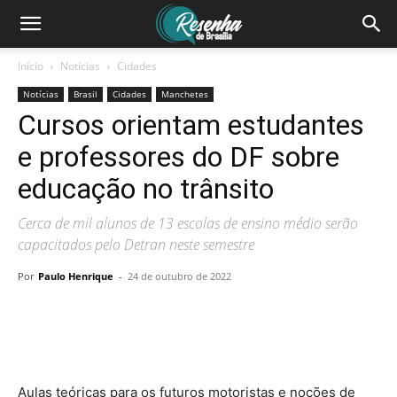
Início
Notícias
Cidades
Notícias
Brasil
Cidades
Manchetes
Cursos orientam estudantes
e professores do DF sobre
educação no trânsito
Cerca de mil alunos de 13 escolas de ensino médio serão
capacitados pelo Detran neste semestre
Por
Paulo Henrique
-
24 de outubro de 2022
Aulas teóricas para os futuros motoristas e noções de