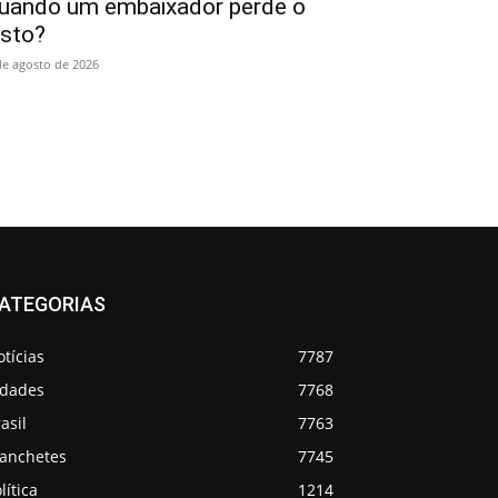
uando um embaixador perde o
isto?
de agosto de 2026
ATEGORIAS
tícias
7787
idades
7768
asil
7763
anchetes
7745
lítica
1214