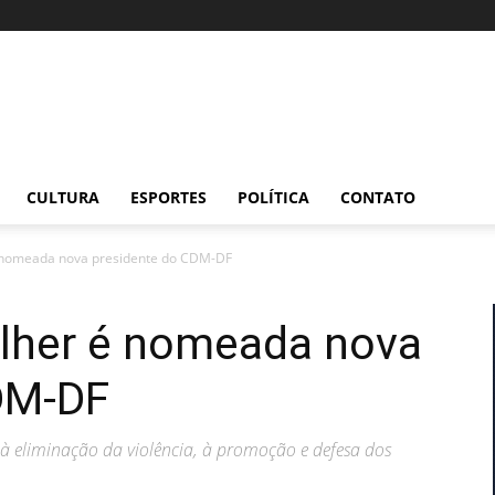
CULTURA
ESPORTES
POLÍTICA
CONTATO
é nomeada nova presidente do CDM-DF
ulher é nomeada nova
DM-DF
 à eliminação da violência, à promoção e defesa dos