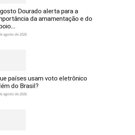
gosto Dourado alerta para a
mportância da amamentação e do
poio...
de agosto de 2026
ue países usam voto eletrônico
lém do Brasil?
de agosto de 2026