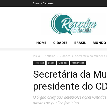
Entrar / Cadastrar
Resenha
de
Brasília
HOME
CIDADES
BRASIL
MUNDO
Início
Notícias
Cidades
Secretária da Mulher 
Notícias
Brasil
Cidades
Manchetes
Secretária da M
presidente do C
O órgão colegiado desenvolve ações voltadas
direitos do público feminino