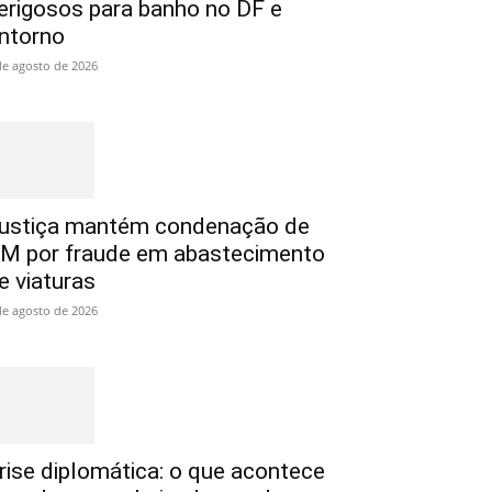
erigosos para banho no DF e
ntorno
de agosto de 2026
ustiça mantém condenação de
M por fraude em abastecimento
e viaturas
de agosto de 2026
rise diplomática: o que acontece