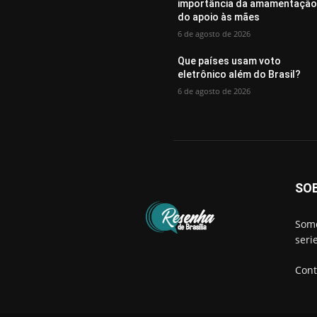
importância da amamentação
do apoio às mães
6 de agosto de 2026
Que países usam voto
eletrônico além do Brasil?
6 de agosto de 2026
SO
Somo
seri
Cont