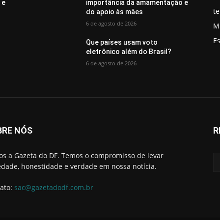
 e
importância da amamentação e
t
do apoio às mães
6 de agosto de 2026
M
E
Que países usam voto
eletrônico além do Brasil?
6 de agosto de 2026
BRE NÓS
R
s a Gazeta do DF. Temos o compromisso de levar
edade, honestidade e verdade em nossa notícia.
ato:
sac@gazetadodf.com.br