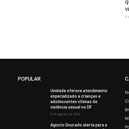
q
v
5 
POPULAR
C
o
Unidade oferece atendimento
No
especializado a crianças e
C
adolescentes vítimas de
violência sexual no DF
Br
6 de agosto de 2026
M
a
Agosto Dourado alerta para a
Po