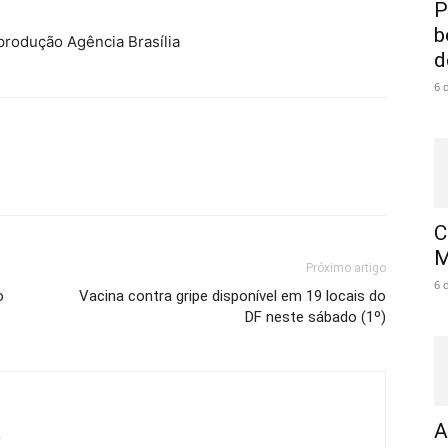
P
b
eprodução Agência Brasília
d
6 
C
M
Próximo artigo
6 
o
Vacina contra gripe disponível em 19 locais do
DF neste sábado (1º)
A