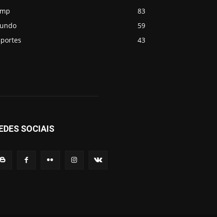
emp
83
undo
59
sportes
43
EDES SOCIAIS