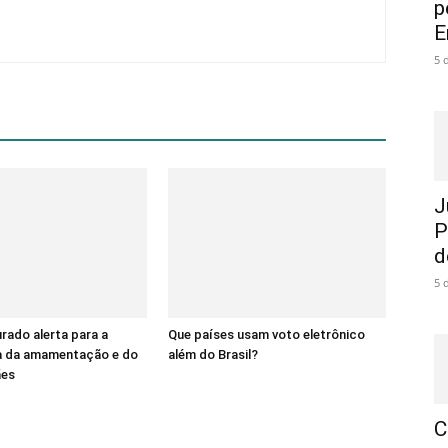
p
E
5 
J
P
d
5 
ado alerta para a
Que países usam voto eletrônico
a da amamentação e do
além do Brasil?
ães
C