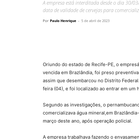
A empresa está interditada desde o dia 30/0
data de validade de cervejas para comerciali
Por
Paulo Henrique
-
5 de abril de 2023
Oriundo do estado de Recife-PE, o empres
vencida em Brazlândia, foi preso preventivam
assim que desembarcou no Distrito Federal
feira (04), e foi localizado ao entrar em um
Segundo as investigações, o pernambucano 
comercializava água mineral,em Brazlândia-D
março deste ano, após operação policial.
A empresa trabalhava fazendo o envasament