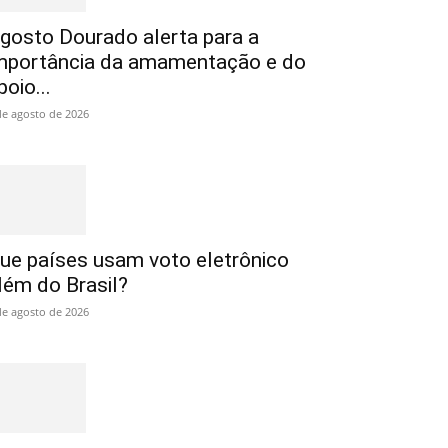
gosto Dourado alerta para a
mportância da amamentação e do
poio...
de agosto de 2026
ue países usam voto eletrônico
lém do Brasil?
de agosto de 2026