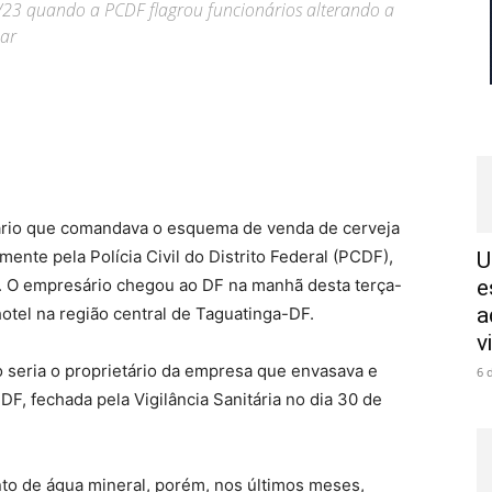
3/23 quando a PCDF flagrou funcionários alterando a
zar
ário que comandava o esquema de venda de cerveja
ente pela Polícia Civil do Distrito Federal (PCDF),
U
. O empresário chegou ao DF na manhã desta terça-
e
a
 hotel na região central de Taguatinga-DF.
v
seria o proprietário da empresa que envasava e
6 
F, fechada pela Vigilância Sanitária no dia 30 de
o de água mineral, porém, nos últimos meses,