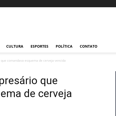
CULTURA
ESPORTES
POLÍTICA
CONTATO
 que comandava esquema de cerveja vencida
resário que
ema de cerveja