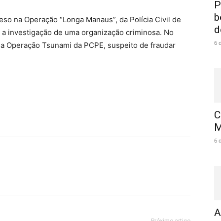
P
b
so na Operação “Longa Manaus”, da Polícia Civil de
d
 a investigação de uma organização criminosa. No
6 
na Operação Tsunami da PCPE, suspeito de fraudar
C
M
6 
A