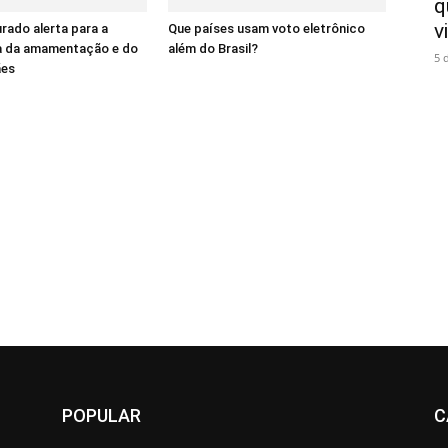
q
v
ado alerta para a
Que países usam voto eletrônico
a da amamentação e do
além do Brasil?
5 
ães
POPULAR
C