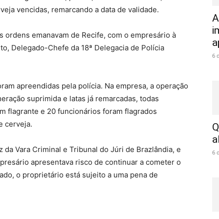
erveja vencidas, remarcando a data de validade.
A
i
 as ordens emanavam de Recife, com o empresário à
a
to, Delegado-Chefe da 18ª Delegacia de Polícia
6 
 foram apreendidas pela polícia. Na empresa, a operação
umeração suprimida e latas já remarcadas, todas
m flagrante e 20 funcionários foram flagrados
e cerveja.
Q
a
z da Vara Criminal e Tribunal do Júri de Brazlândia, e
6 
resário apresentava risco de continuar a cometer o
o, o proprietário está sujeito a uma pena de