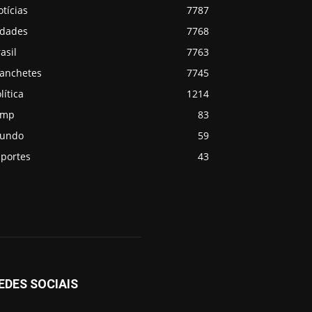
tícias
7787
idades
7768
asil
7763
anchetes
7745
lítica
1214
emp
83
undo
59
sportes
43
EDES SOCIAIS