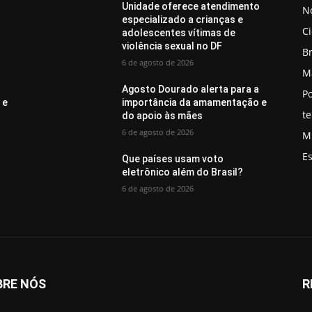
o
Unidade oferece atendimento
No
especializado a crianças e
C
adolescentes vítimas de
violência sexual no DF
Br
6 de agosto de 2026
M
a
Agosto Dourado alerta para a
Po
 e
importância da amamentação e
t
do apoio às mães
6 de agosto de 2026
M
E
Que países usam voto
eletrônico além do Brasil?
6 de agosto de 2026
BRE NÓS
R