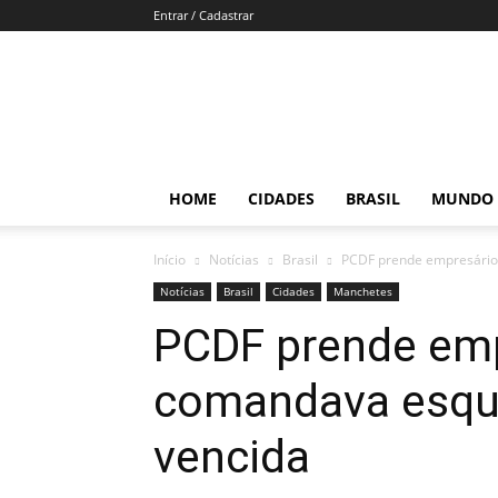
Entrar / Cadastrar
Resenha
de
Brasília
HOME
CIDADES
BRASIL
MUNDO
Início
Notícias
Brasil
PCDF prende empresário
Notícias
Brasil
Cidades
Manchetes
PCDF prende emp
comandava esqu
vencida