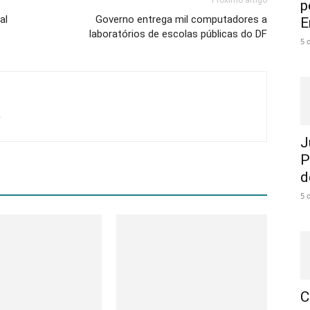
Próximo artigo
p
al
Governo entrega mil computadores a
E
laboratórios de escolas públicas do DF
5 
J
P
d
5 
C