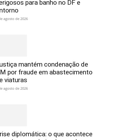
erigosos para banho no DF e
ntorno
de agosto de 2026
ustiça mantém condenação de
M por fraude em abastecimento
e viaturas
de agosto de 2026
rise diplomática: o que acontece