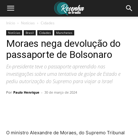
Início
Notícias
Cidades
Notícias
Brasil
Cidades
Manchetes
Moraes nega devolução do
passaporte de Bolsonaro
Ex-presidente teve o passaporte apreendido nas
investigações sobre uma tentativa de golpe de Estado e
pediu autorização do Supremo para viajar a Israel
Por
Paulo Henrique
-
30 de março de 2024
O ministro Alexandre de Moraes, do Supremo Tribunal