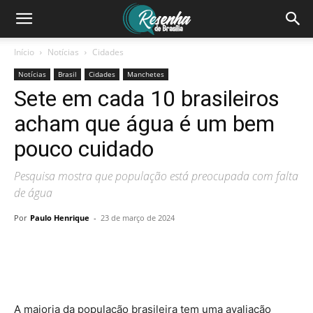
Início
Notícias
Cidades
Notícias
Brasil
Cidades
Manchetes
Sete em cada 10 brasileiros
acham que água é um bem
pouco cuidado
Pesquisa mostra que população está preocupada com falta
de água
Por
Paulo Henrique
-
23 de março de 2024
A maioria da população brasileira tem uma avaliação