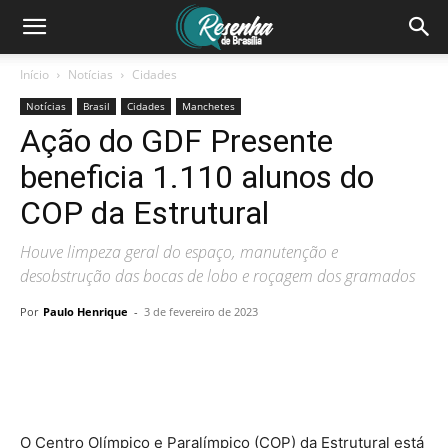
Início
Notícias
Cidades
Notícias
Brasil
Cidades
Manchetes
Ação do GDF Presente
beneficia 1.110 alunos do
COP da Estrutural
Houve limpeza geral do espaço, manutenção e
desobstrução das bocas de lobo e roçagem dos gramados
Por
Paulo Henrique
-
3 de fevereiro de 2023
O Centro Olímpico e Paralímpico (COP) da Estrutural está